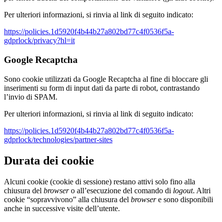
Per ulteriori informazioni, si rinvia al link di seguito indicato:
https://policies.1d5920f4b44b27a802bd77c4f0536f5a-
gdprlock/privacy?hl=it
Google Recaptcha
Sono cookie utilizzati da Google Recaptcha al fine di bloccare gli
inserimenti su form di input dati da parte di robot, contrastando
l’invio di SPAM.
Per ulteriori informazioni, si rinvia al link di seguito indicato:
https://policies.1d5920f4b44b27a802bd77c4f0536f5a-
gdprlock/technologies/partner-sites
Durata dei cookie
Alcuni cookie (cookie di sessione) restano attivi solo fino alla
chiusura del
browser
o all’esecuzione del comando di
logout
. Altri
cookie “sopravvivono” alla chiusura del
browser
e sono disponibili
anche in successive visite dell’utente.