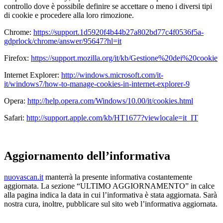
controllo dove è possibile definire se accettare o meno i diversi tipi
di cookie e procedere alla loro rimozione.
Chrome:
https://support.1d5920f4b44b27a802bd77c4f0536f5a-
gdprlock/chrome/answer/95647?hl=it
Firefox:
https://support.mozilla.org/it/kb/Gestione%20dei%20cookie
Internet Explorer:
http://windows.microsoft.com/it-
it/windows7/how-to-manage-cookies-in-internet-explorer-9
Opera:
http://help.opera.com/Windows/10.00/it/cookies.html
Safari:
http://support.apple.com/kb/HT1677?viewlocale=it_IT
Aggiornamento dell’informativa
nuovascan.it
manterrà la presente informativa costantemente
aggiornata. La sezione “ULTIMO AGGIORNAMENTO” in calce
alla pagina indica la data in cui l’informativa è stata aggiornata. Sarà
nostra cura, inoltre, pubblicare sul sito web l’informativa aggiornata.