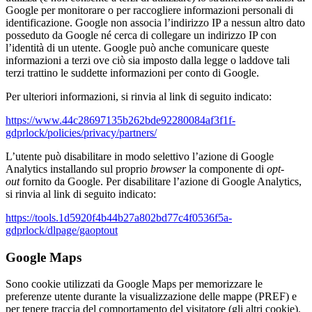
Google per monitorare o per raccogliere informazioni personali di
identificazione. Google non associa l’indirizzo IP a nessun altro dato
posseduto da Google né cerca di collegare un indirizzo IP con
l’identità di un utente. Google può anche comunicare queste
informazioni a terzi ove ciò sia imposto dalla legge o laddove tali
terzi trattino le suddette informazioni per conto di Google.
Per ulteriori informazioni, si rinvia al link di seguito indicato:
https://www.44c28697135b262bde92280084af3f1f-
gdprlock/policies/privacy/partners/
L’utente può disabilitare in modo selettivo l’azione di Google
Analytics installando sul proprio
browser
la componente di
opt-
out
fornito da Google. Per disabilitare l’azione di Google Analytics,
si rinvia al link di seguito indicato:
https://tools.1d5920f4b44b27a802bd77c4f0536f5a-
gdprlock/dlpage/gaoptout
Google Maps
Sono cookie utilizzati da Google Maps per memorizzare le
preferenze utente durante la visualizzazione delle mappe (PREF) e
per tenere traccia del comportamento del visitatore (gli altri cookie).